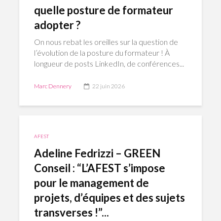
quelle posture de formateur
adopter ?
On nous rebat les oreilles sur la question de
l’évolution de la posture du formateur ! À
longueur de posts LinkedIn, de conférences...
Marc Dennery
22 juin 2026
AFEST
Adeline Fedrizzi – GREEN
Conseil : “L’AFEST s’impose
pour le management de
projets, d’équipes et des sujets
transverses !”...