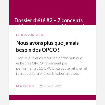
Dossier d’été #2 – 7 concepts
pédagogiques pour dépasser la
simple “formation sur le tas” !
LE FIL DE LA RÉFORME
Nous avons plus que jamais
En entreprises, la formation intégrée au travail (FIT)
connaît un véritable regain d’intérêt : AFEST, tutorat,
besoin des OPCO !
mentorat, apprentissages entre pairs, alternance
intégrée, équipe apprenante… les pratiques se
Depuis quelques mois une petite musique
multiplient et c’est tant mieux. Mais les raccourcis et
enfle : les OPCO ne seraient pas
les idées reçues ne manquent pas. On entend encore
performants : 11 OPCO, ça coûterait cher et
qu’il suffirait de “mettre un débutant à côté d’un
ils n’apporteraient pas la valeur ajoutée...
expert”, […]
3 août 2026
Marc Dennery
27 juillet 2026