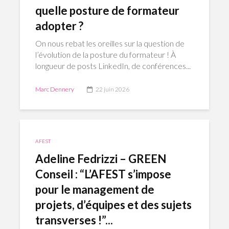
quelle posture de formateur
adopter ?
On nous rebat les oreilles sur la question de
l’évolution de la posture du formateur ! À
longueur de posts LinkedIn, de conférences...
Marc Dennery
22 juin 2026
AFEST
Adeline Fedrizzi – GREEN
Conseil : “L’AFEST s’impose
pour le management de
projets, d’équipes et des sujets
transverses !”...