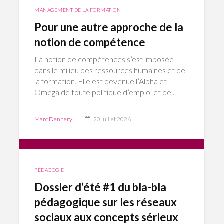
pédagogiques pour dépasser la
simple “formation sur le tas” !
MANAGEMENT DE LA FORMATION
Pour une autre approche de la
En entreprises, la formation intégrée au travail (FIT)
notion de compétence
connaît un véritable regain d’intérêt : AFEST, tutorat,
mentorat, apprentissages entre pairs, alternance
La notion de compétences s’est imposée
intégrée, équipe apprenante… les pratiques se
dans le milieu des ressources humaines et de
multiplient et c’est tant mieux. Mais les raccourcis et
la formation. Elle est devenue l’Alpha et
les idées reçues ne manquent pas. On entend encore
Omega de toute politique d’emploi et de...
qu’il suffirait de “mettre un débutant à côté d’un
expert”, […]
Marc Dennery
20 juillet 2026
3 août 2026
PÉDAGOGIE
Dossier d’été #1 du bla-bla
pédagogique sur les réseaux
sociaux aux concepts sérieux