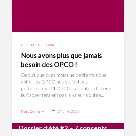
LE FIL DE LA RÉFORME
Nous avons plus que jamais
besoin des OPCO !
Depuis quelques mois une petite musique
enfle : les OPCO ne seraient pas
performants : 11 OPCO, ça coûterait cher et
ils n’apporteraient pas la valeur ajoutée...
Marc Dennery
27 juillet 2026
Dossier d’été #2 – 7 concepts