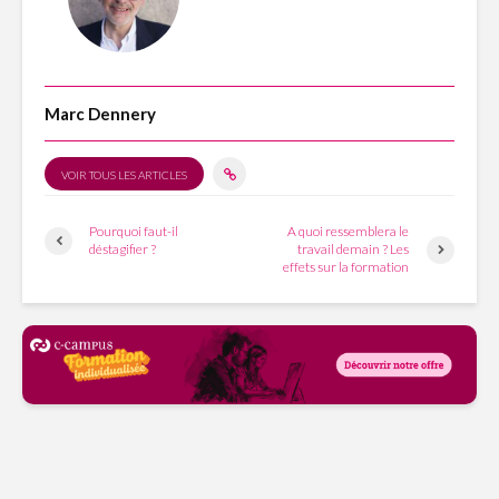
Marc Dennery
VOIR TOUS LES ARTICLES
Pourquoi faut-il
A quoi ressemblera le
déstagifier ?
travail demain ? Les
effets sur la formation