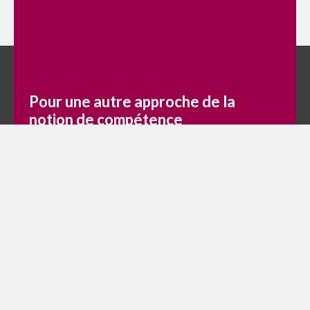
Copyright © 2022
C-Campus
- 15, rue de la fontaine - 94110 Arcueil
SIRET : 50089302900024 / NDA : 11754265075
Pour une autre approche de la
notion de compétence
La notion de compétences s’est imposée dans le milieu des
ressources humaines et de la formation. Elle est devenue
l’Alpha et Omega de toute politique d’emploi et de formation,
aussi bien publique que privée. Le plan de formation est
devenu “plan de développement des compétences”, les
référentiels de classification des emplois sont rédigés sous la
[…]
20 juillet 2026