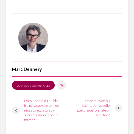
Marc Dennery
VOIR TOUS LES ARTICLES
Dossier d’été #1 du bla-
Transmission ou
bla pédagogique sur les
facilitation : quelle
réseaux sociaux aux
posture de formateur
concepts sérieux pour
adopter ?
former !