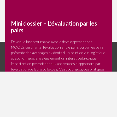
Mini dossier – L’évaluation par les
pairs
Devenue incontournable avec le développement des
MOOCs certifiants, l’évaluation entre pairs ou par les pairs
présente des avantages évidents d’un point de vue logistique
Copyright © 2022
C-Campus
- 15, rue de la fontaine - 94110 Arcueil
et économique. Elle a également un intérêt pédagogique
SIRET : 50089302900024 / NDA : 11754265075
important en permettant aux apprenants d’apprendre par
l’évaluation de leurs collègues. C’est pourquoi, des pratiques
d’évaluation par les pairs sont menées aussi bien en
éducation […]
19 septembre 2016