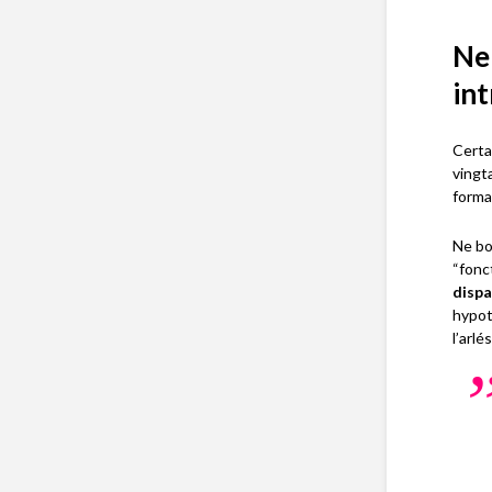
Ne
in
Certa
vingt
forma
Ne bo
“fonc
dispa
hypot
l’arlé