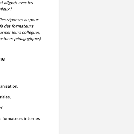
t alignés
avec les
mieux !
 (les réponses au
pour
ifs des formateurs
former leurs collègues,
 astuces pédagogiques)
ne
ganisation,
iales,
”,
es formateurs internes