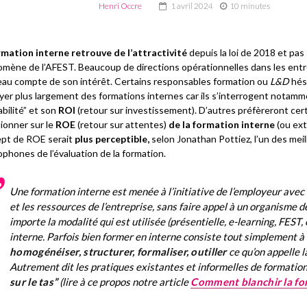
Henri Occre
1 avril 2024
10 minutes
rmation interne retrouve de l’attractivité
depuis la loi de 2018 et pa
mène de l’AFEST. Beaucoup de directions opérationnelles dans les entr
au compte de son intérêt. Certains responsables formation ou
L&D
hés
yer plus largement des formations internes car ils s’interrogent notamm
abilité” et son
ROI
(retour sur investissement).
D’autres préfèreront cer
ionner sur le
ROE
(retour sur attentes)
de la formation interne
(ou ext
pt de ROE serait
plus perceptible,
selon Jonathan Pottiez, l’un des meil
ophones de l’évaluation de la formation.
Une formation interne est menée à l’initiative de l’employeur ave
et les ressources de l’entreprise, sans faire appel à un organisme 
importe la modalité qui est utilisée (présentielle,
e-learning
, FEST,
interne. Parfois bien former en
interne consiste tout simplement à
homogénéiser, structurer, formaliser, outiller
ce qu’on appelle 
Autrement dit les pratiques existantes et informelles de formation
sur le tas”
(lire à ce propos notre article
Comment blanchir la for