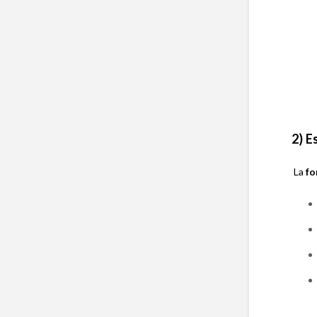
2) E
La
fo