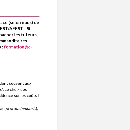
cace (selon nous) de
EST/AFEST ! Si
coacher les tuteurs,
ommanditaires
 :
formation@c-
ndent souvent aux
”. Le choix des
cidence sur les coûts !
 au
prorata temporis
),