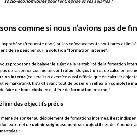
socio-économiques
pour l’entreprise et ses salariés !
isons comme si nous n’avions pas de fi
l’hypothèse (fréquente donc) où les cofinancements sont rares et limités
nent
de se pencher sur la solution “formation interne”.
vous proposons de balayer le sujet de la rentabilité de la formation inte
t pas de raisonner comme un
contrôleur de gestion
et de calculer finem
ation interne
(ce serait un exercice aussi difficile que de calculer obje
gne marketing). Il s’agit avant tout de
poser un réflexion complète mai
 de faire de
bons choix
en matière de
formation interne !
éfinir des objectifs précis
 même de songer au déploiement de formations internes, il est indispe
tion externe) de
définir soigneusement ses objectifs
et de répondre a
mentales :