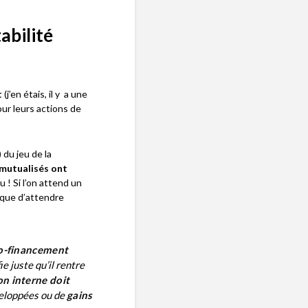
abilité
t
(j’en étais, il y a une
our leurs actions de
 du jeu de la
mutualisés ont
u ! Si l’on attend un
sque d’attendre
co-financement
ie juste qu’il rentre
n interne doit
loppées ou de
gains