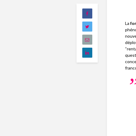
La
fo
phéno
nouve
déplo
“rent
quest
conce
franc