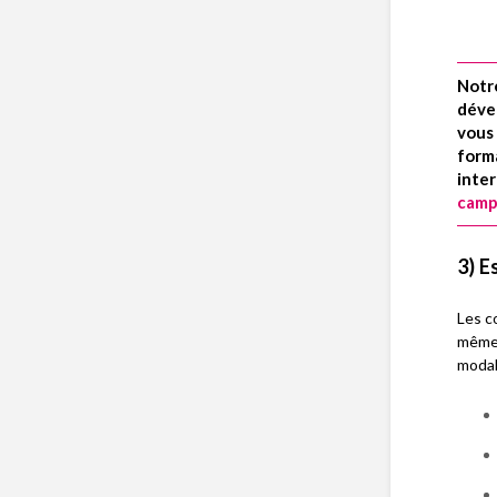
Notre
dével
vous
form
inte
camp
3) E
Les c
mêmes
modal