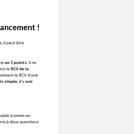
nancement !
, il peut être
rne
en 5 points.
Il ne
ent le
ROI de la
ctivement le ROI d’une
s simple,
d’y
voir
nsable (comme en
insi à deux questions