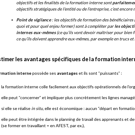
objectifs et les finalités de la formation interne sont
parfaitemen
objectifs stratégiques de l’entité ou de l’entreprise, c’est encore 
Point de vigilance
: les objectifs de formation des bénéficiaires
quoi
et
pour quel enjeu
former) sont à compléter par
les object
internes eux-mêmes
(ce qu’ils vont devoir maîtriser pour bien 
ce qu’ils doivent apprendre eux-mêmes, par exemple en trucs et
stimer les avantages spécifiques de la formation inter
rmation interne
possède ses
avantages
et ils sont “puissants” :
la formation interne colle facilement aux objectifs opérationnels de l’or
elle peut “concerner” et impliquer plus concrètement les lignes managér
si elle se réalise
in situ,
elle est économique : aucun “départ en formation
elle peut être intégrée dans le planning de travail des apprenants et d
(se former en travaillant = en AFEST, par ex.),