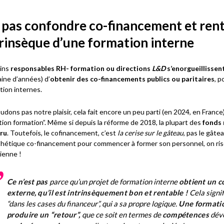
 pas confondre co-financement et rent
trinsèque d’une formation interne
ins
responsables RH- formation ou directions
L&D
s’enorgueillissen
aine d’années) d’
obtenir des co-financements publics ou paritaires
, p
tion internes.
udons pas notre plaisir, cela fait encore un peu parti (en 2024, en France)
tion formation”. Même si depuis la réforme de 2018, la plupart des
fonds 
ru
. Toutefois, le cofinancement, c’est
la cerise sur le gâteau
, pas le gâtea
hétique co-financement pour commencer à former son personnel, on ri
sienne !
C
e n’est pas
parce qu’un projet de formation interne
obtient un 
externe,
qu’il est intrinsèquement bon et rentable !
Cela signif
“dans les cases du financeur”, qui a sa propre logique.
Une formatio
produire un “retour”,
que ce soit en termes de
compétences
déve