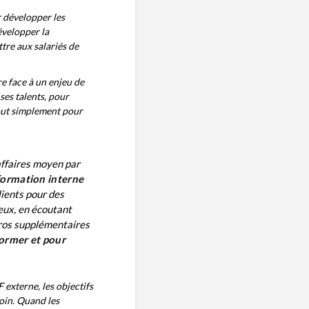
 développer les
évelopper la
tre aux salariés de
re face à un enjeu de
ses talents, pour
out simplement pour
affaires moyen par
formation interne
lients pour des
eux, en écoutant
uros supplémentaires
ormer et pour
 externe, les objectifs
soin. Quand les