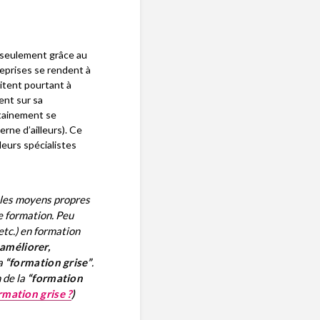
s seulement grâce au
eprises se rendent à
itent pourtant à
ent sur sa
tainement se
erne d’ailleurs). Ce
leurs spécialistes
c les moyens propres
de formation. Peu
 etc.) en formation
améliorer,
la
“formation grise”
.
 de la
“formation
mation grise ?
)