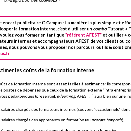
 encart publicitaire C-Campus : La manière la plus simple et effi
opper la formation interne, c’est d’utiliser un
combo
Tutorat + F
 voulez vous former en tant que
“référent AFEST”
et outiller + 
ateurs internes et accompagnateurs AFEST de vos clients ou c
rnes,
nous
pouvons vous proposer nos parcours, outils & solutions
us.fr
stimer les coûts de la formation interne
oûts de formation interne sont
assez faciles à estimer
car ils correspo
 postes de dépenses que ceux de la formation externe “intra entreprise
ités pédagogiques (présentiel,
e-learning
, AFEST…) aura bien sûr une in
salaires chargés des formateurs internes (souvent “occasionnels” donc
salaires chargés des apprenants en formation (au
prorata temporis
),
éventuels coûts de remplacement des apprenants en formation,