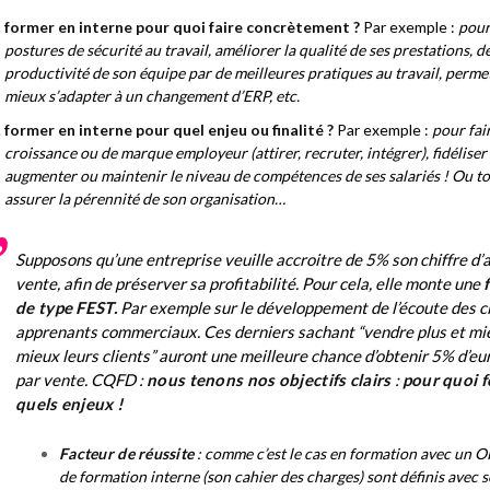
former en interne pour quoi faire concrètement ?
Par exemple :
pour
postures de sécurité au travail, améliorer la qualité de ses prestations, d
productivité de son équipe par de meilleures pratiques au travail, permet
mieux s’adapter à un changement d’ERP, etc.
former en interne pour quel enjeu ou finalité ?
Par exemple :
pour fai
croissance ou de marque employeur (attirer, recruter, intégrer), fidéliser 
augmenter ou maintenir le niveau de compétences de ses salariés ! Ou t
assurer la pérennité de son organisation…
Supposons qu’une entreprise veuille accroitre de 5% son chiffre d’
vente, afin de préserver sa profitabilité. Pour cela, elle monte une
de type FEST.
Par exemple sur le développement de l’écoute des c
apprenants commerciaux. Ces derniers sachant
“vendre plus et mi
mieux leurs clients”
auront une meilleure chance d’obtenir 5% d’e
par vente. CQFD :
nous tenons nos objectifs clairs
:
pour quoi f
quels enjeux !
Facteur de réussite
: comme c’est le cas en formation avec un OF
de formation interne (son cahier des charges) sont définis avec 