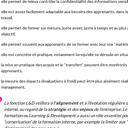
elle permet de mieux contrôler la confidentialité des informations sensib
elle est assez facilement adaptable aux besoins des apprenants, dans l
travail,
elle permet de former sur mesure, juste assez, juste à temps et au plus
objectif,
elle permet souvent aux apprenants de se former avec leur vrai “matériel
elle est concrète et pratique, notamment lorsqu’elle se déroule en situat
la mise en pratique des acquis et le “transfert” peuvent être monitorés
apprenants,
la mesure des impacts (évaluations à froid) peut être plus aisément réal
management.
La fonction
L&D
veillera à
l’alignement
et à l’évolution régulière 
interne, au regard de la
stratégie
et des
enjeux
de l’entreprise. L
formation ou
Learning & Development
a aussi un rôle essentiel pou
“
cornerisation”
de la formation interne, par exemple la limiter aux 
d’intégration” des nouveaux !