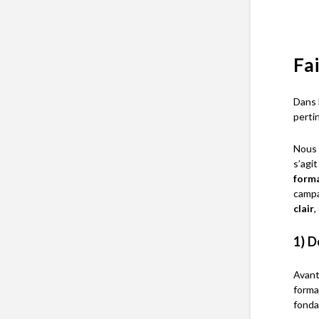
Fa
Dans 
perti
Nous 
s’agi
form
campa
clair
,
1) D
Avant
forma
fonda