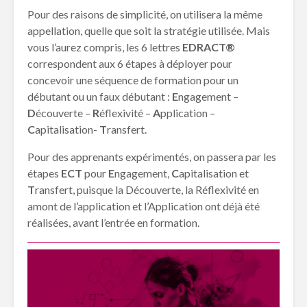
Pour des raisons de simplicité, on utilisera la même
appellation, quelle que soit la stratégie utilisée. Mais
vous l’aurez compris, les 6 lettres
EDRACT®
correspondent aux 6 étapes à déployer pour
concevoir une séquence de formation pour un
débutant ou un faux débutant :
E
ngagement –
D
écouverte –
R
éflexivité –
A
pplication –
C
apitalisation-
T
ransfert.
Pour des apprenants expérimentés, on passera par les
étapes
ECT
pour
E
ngagement,
C
apitalisation et
T
ransfert, puisque la Découverte, la Réflexivité en
amont de l’application et l’Application ont déjà été
réalisées, avant l’entrée en formation.