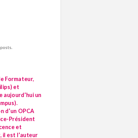
 posts.
de Formateur,
lips) et
ge aujourd’hui un
ampus).
ion d’un OPCA
ice-Président
icence et
il est l’auteur