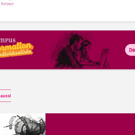
former
aussi