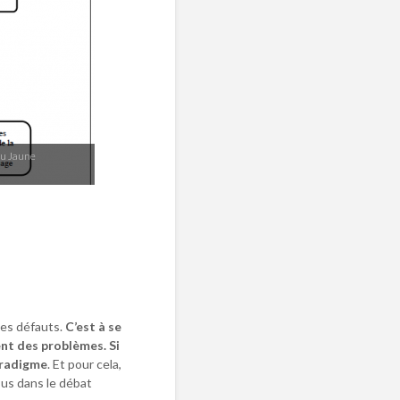
 du Jaune
ses défauts.
C’est à se
nt des problèmes. Si
paradigme
. Et pour cela,
sus dans le débat