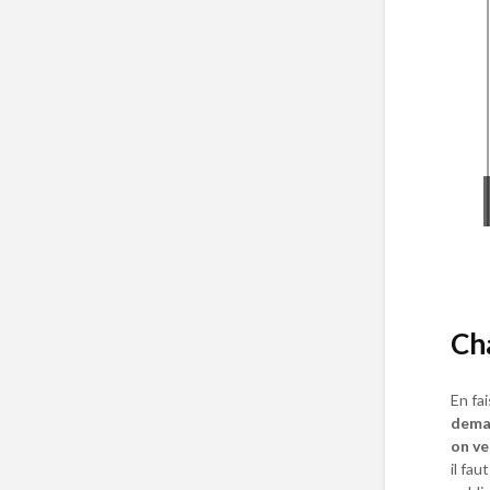
Ch
En fa
deman
on ve
il fa