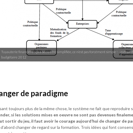
Tuyauterie financière : ça a beau être simplifiée, ce n’est pas forcément simple ! – extrait
budgétaire 2012
anger de paradigme
isant toujours plus de la même chose, le système ne fait que reproduire 
der, si les solutions mises en oeuvre ne sont pas devenues finaleme
ut sortir du jeu, il faut avoir le courage aujourd’hui de changer de 
ut d’abord changer de regard sur la formation. Trois idées qui font consen