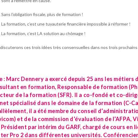
c sont à remettre en cause.
Sans l’obligation fiscale, plus de formation !
La formation, c’est une tuyauterie financière impossible à réformer !
La formation, c’est LA solution au chômage !
discuterons ces trois idées très consensuelles dans nos trois prochains
 : Marc Dennery a exercé depuis 25 ans les métiers 
ultant en formation, Responsable de formation (Phi
cteur de la formation (SFR). Il a co-fondé et co-diri
net spécialisé dans le domaine de la formation (C-C
llèlement, il a été membre du conseil d’administrat
icom) et de la commission d’évaluation de l’AFPA, V
 Président par intérim du GARF, chargé de cours en l
er Pro 2 dans différentes universités. Conférencier, 