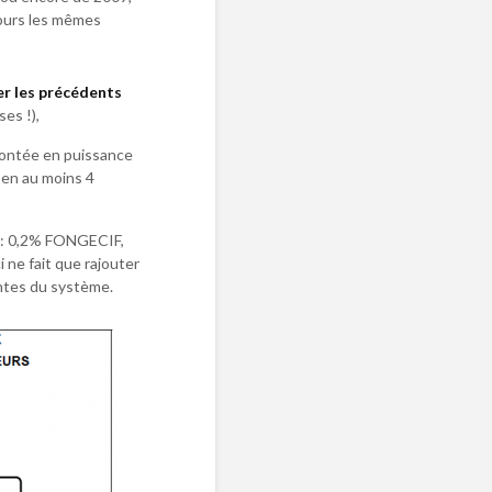
ujours les mêmes
r les précédents
es !),
montée en puissance
y en au moins 4
: 0,2% FONGECIF,
 ne fait que rajouter
entes du système.