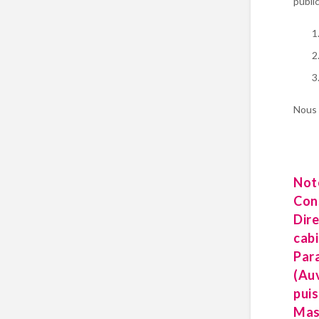
publi
Nous 
Note
Cons
Dire
cabi
Para
(Auv
puis
Mast