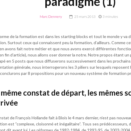
paradigme (1)
Marc Dennery
25 mars 2013
3 minutes
forme de la formation est dans les starting blocks et tout le monde y va d
ion. Surtout ceux qui connaissent peu la formation, d’ailleurs. Comme cel
en avons fait notre métier et que nous avons exercé différentes fonctions
en fin d’article), nous allons oser donner la notre. Notre propos étant un
pé en 5 posts que nous diffuserons successivement dans les prochains 
ntation générale, nous interrogerons les 3 piliers sur lesquels reposent 
conclurons par 8 propositions pour un nouveau système de formation pr
 même constat de départ, les mêmes so
rrivée
nstat de François Hollande fait à Blois le 4 mars dernier, n’est pas nouvea
tion est “complexe, cloisonné et inégalitaire“. Tous ses prédécesseurs, 
l’ont dit avant lui. Les réformes de 1982-1984, de 1993-95, de 2003-200