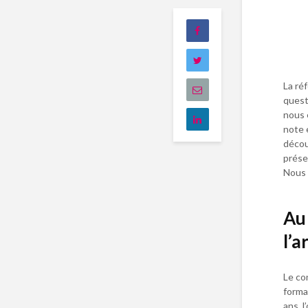
La ré
quest
nous 
note 
décou
prése
Nous 
Au
l’a
Le co
forma
ans, 