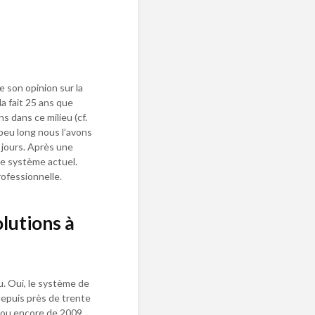
e son opinion sur la
a fait 25 ans que
 dans ce milieu (cf.
 peu long nous l’avons
jours. Après une
le système actuel.
ofessionnelle.
lutions à
u. Oui, le système de
depuis près de trente
4 ou encore de 2009,