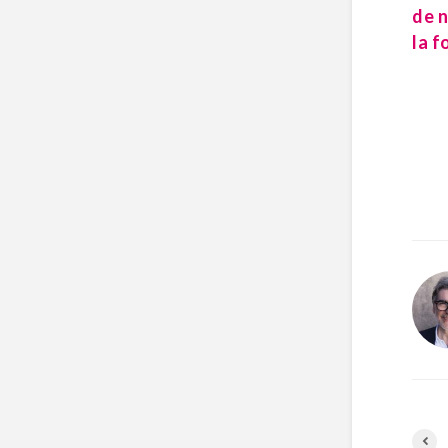
de n
la f